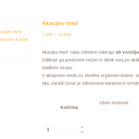
Akacijev med
7.55
€
–
14.90
€
Akacijev med naše čebelice nabirajo
ob vznožj
Odlikuje ga predvsem nežen in šibek vonj po akak
sladkem sirupu.
V akcijevem medu so številne organske kisline, vi
olja, zaradi česar je edinstvena naravna in izred
Količina