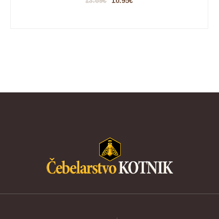
13.69
€
10.95
€