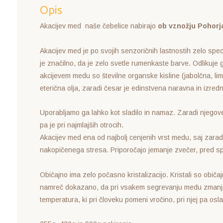
Opis
Akacijev med naše čebelice nabirajo
ob vznožju Pohorj
Akacijev med je po svojih senzoričnih lastnostih zelo spe
je značilno, da je zelo svetle rumenkaste barve. Odlikuje
akcijevem medu so številne organske kisline (jabolčna, limo
eterična olja, zaradi česar je edinstvena naravna in izred
Uporabljamo ga lahko kot sladilo in namaz. Zaradi njegove 
pa je pri najmlajših otrocih.
Akacijev med ena od najbolj cenjenih vrst medu, saj zara
nakopičenega stresa. Priporočajo jemanje zvečer, pred spa
Običajno ima zelo počasno kristalizacijo. Kristali so običa
namreč dokazano, da pri vsakem segrevanju medu zmanjšamo
temperatura, ki pri človeku pomeni vročino, pri njej pa osl