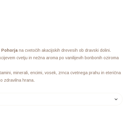
u Pohorja
na cvetočih akacijskih drevesih ob dravski dolini.
cijevem cvetju in nežna aroma po vanilijevih bonbonih oziroma
tamini, minerali, encimi, vosek, zrnca cvetnega prahu in eterična
no zdravilna hrana.