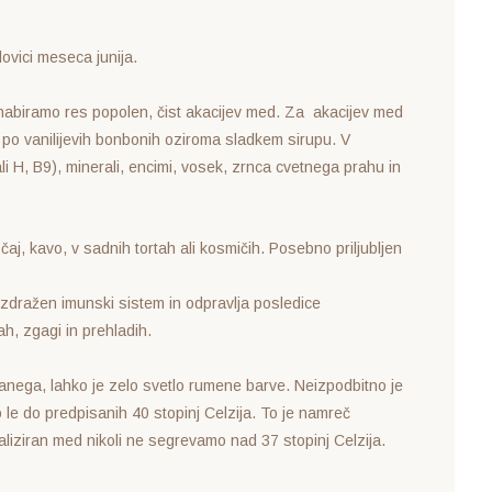
lovici meseca junija.
o nabiramo res popolen, čist akacijev med. Za akacijev med
 po vanilijevih bonbonih oziroma sladkem sirupu. V
li H, B9), minerali, encimi, vosek, zrnca cvetnega prahu in
aj, kavo, v sadnih tortah ali kosmičih. Posebno priljubljen
azdražen imunski sistem in odpravlja posledice
h, zgagi in prehladih.
iranega, lahko je zelo svetlo rumene barve. Neizpodbitno je
e do predpisanih 40 stopinj Celzija. To je namreč
staliziran med nikoli ne segrevamo nad 37 stopinj Celzija.