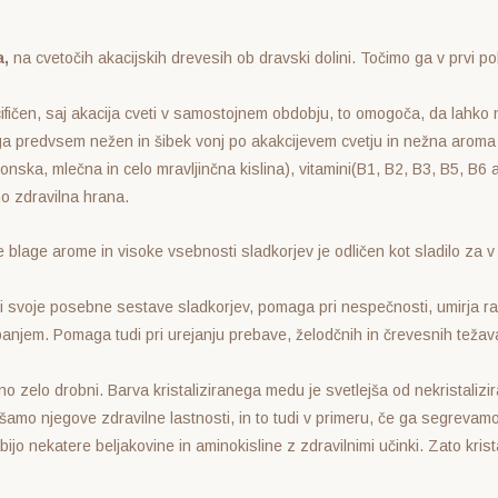
a,
na cvetočih akacijskih drevesih ob dravski dolini. Točimo ga v prvi po
cifičen, saj akacija cveti v samostojnem obdobju, to omogoča, da lahk
 ga predvsem nežen in šibek vonj po akakcijevem cvetju in nežna aroma
nska, mlečna in celo mravljinčna kislina), vitamini(B1, B2, B3, B5, B6 a
no zdravilna hrana.
blage arome in visoke vsebnosti sladkorjev je odličen kot sladilo za v č
di svoje posebne sestave sladkorjev, pomaga pri nespečnosti, umirja r
njem. Pomaga tudi pri urejanju prebave, želodčnih in črevesnih težava
jno zelo drobni. Barva kristaliziranega medu je svetlejša od nekristaliz
 njegove zdravilne lastnosti, in to tudi v primeru, če ga segrevamo l
abijo nekatere beljakovine in aminokisline z zdravilnimi učinki. Zato kri