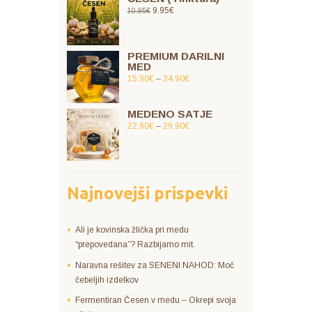
9.95
€
10.95
€
PREMIUM DARILNI
MED
15.90
€
–
24.90
€
MEDENO SATJE
22.90
€
–
29.90
€
Najnovejši prispevki
Ali je kovinska žlička pri medu
“prepovedana”? Razbijamo mit.
Naravna rešitev za SENENI NAHOD: Moč
čebeljih izdelkov
Fermentiran Česen v medu – Okrepi svoja