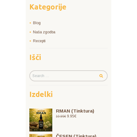
Kategorije
Blog
Naša zgodba
Recepti
Išči
Izdelki
RMAN (Tinktura)
9.95
€
10.95
€
ČESEN (Tinktura)