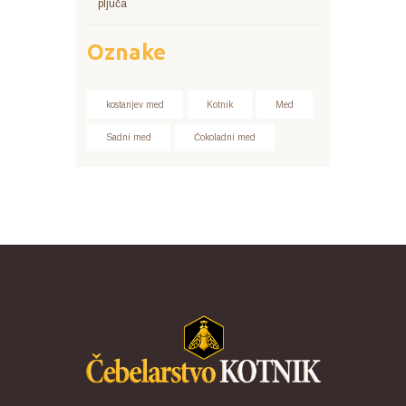
pljuča
Oznake
kostanjev med
Kotnik
Med
Sadni med
Čokoladni med