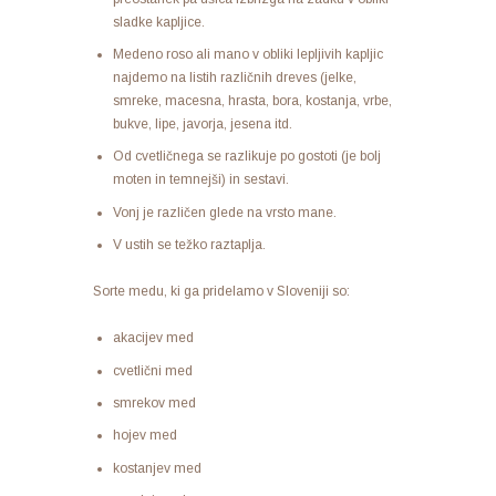
sladke kapljice.
Medeno roso ali mano v obliki lepljivih kapljic
najdemo na listih različnih dreves (jelke,
smreke, macesna, hrasta, bora, kostanja, vrbe,
bukve, lipe, javorja, jesena itd.
Od cvetličnega se razlikuje po gostoti (je bolj
moten in temnejši) in sestavi.
Vonj je različen glede na vrsto mane.
V ustih se težko raztaplja.
Sorte medu, ki ga pridelamo v Sloveniji so:
akacijev med
cvetlični med
smrekov med
hojev med
kostanjev med