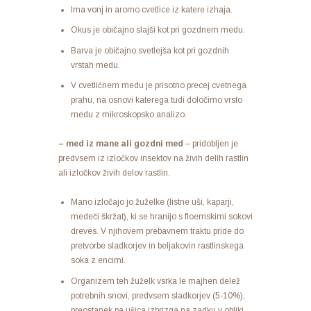
Ima vonj in aromo cvetlice iz katere izhaja.
Okus je običajno slajši kot pri gozdnem medu.
Barva je običajno svetlejša kot pri gozdnih
vrstah medu.
V cvetličnem medu je prisotno precej cvetnega
prahu, na osnovi katerega tudi določimo vrsto
medu z mikroskopsko analizo.
– med iz mane ali gozdni med
– pridobljen je
predvsem iz izločkov insektov na živih delih rastlin
ali izločkov živih delov rastlin.
Mano izločajo jo žuželke (listne uši, kaparji,
medeči škržat), ki se hranijo s floemskimi sokovi
dreves. V njihovem prebavnem traktu pride do
pretvorbe sladkorjev in beljakovin rastlinskega
soka z encimi.
Organizem teh žuželk vsrka le majhen delež
potrebnih snovi, predvsem sladkorjev (5-10%),
preostanek pa ušica izbrizga na zadku v obliki