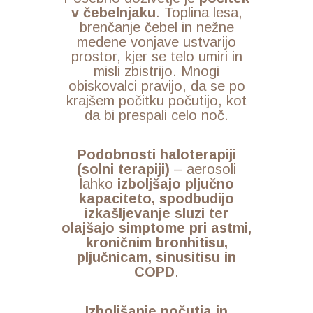
v čebelnjaku
. Toplina lesa,
brenčanje čebel in nežne
medene vonjave ustvarijo
prostor, kjer se telo umiri in
misli zbistrijo. Mnogi
obiskovalci pravijo, da se po
krajšem počitku počutijo, kot
da bi prespali celo noč.
Podobnosti haloterapiji
(solni terapiji)
– aerosoli
lahko
izboljšajo pljučno
kapaciteto, spodbudijo
izkašljevanje sluzi ter
olajšajo simptome pri astmi,
kroničnim bronhitisu,
pljučnicam, sinusitisu in
COPD
.
Izboljšanje počutja in