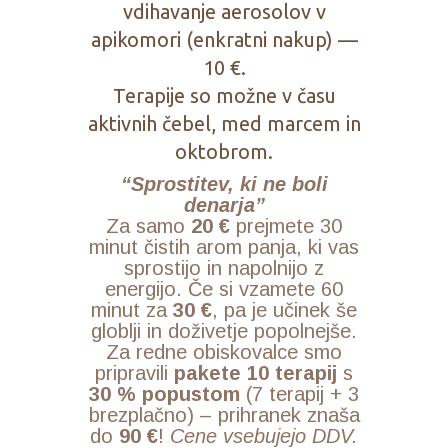
vdihavanje aerosolov v
apikomori (enkratni nakup) —
10 €.
Terapije so možne v času
aktivnih čebel, med marcem in
oktobrom.
“Sprostitev, ki ne boli
denarja”
Za samo
20 €
prejmete 30
minut čistih arom panja, ki vas
sprostijo in napolnijo z
energijo. Če si vzamete 60
minut za
30 €
, pa je učinek še
globlji in doživetje popolnejše.
Za redne obiskovalce smo
pripravili
pakete 10 terapij
s
30 % popustom
(7 terapij + 3
brezplačno) – prihranek znaša
do
90 €
!
Cene vsebujejo DDV.