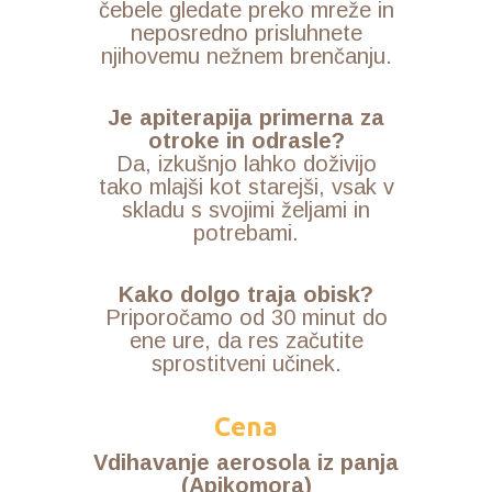
čebele gledate preko mreže in
neposredno prisluhnete
njihovemu nežnem brenčanju.
Je apiterapija primerna za
otroke in odrasle?
Da, izkušnjo lahko doživijo
tako mlajši kot starejši, vsak v
skladu s svojimi željami in
potrebami.
Kako dolgo traja obisk?
Priporočamo od 30 minut do
ene ure, da res začutite
sprostitveni učinek.
Cena
Vdihavanje aerosola iz panja
(Apikomora)