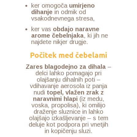
ker omogoča
umirjeno
dihanje
in odmik od
vsakodnevnega stresa,
ker vas
obdajo naravne
arome čebelnjaka
, ki jih ne
najdete nikjer drugje.
Počitek med čebelami
Zares blagodejno za dihala
–
delci lahko pomagajo pri
olajšanju dihalnih poti –
vdihavanje aerosola iz panja
nudi
topel, vlažen zrak z
naravnimi hlapi
(iz medu,
voska, propolisa), ki omilijo
draženje sluznice in lahko
olajšajo izkašljevanje – s tem
deluje kot podpora pri vnetjih
in kopičenju sluzi.