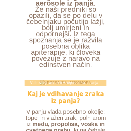
aerosole iz panja
.
Že naši predniki so
opazili, da se po delu v
čebelnjaku počutijo lažji,
bolj umirjeni in
odpornejši. Iz tega
spoznanja se je razvila
posebna oblika
apiterapije, ki človeka
povezuje z naravo na
edinstven način.
Vdihovanje aerosolov neposredno iz panja –
APIKOMORA
Kaj je vdihavanje zraka
iz panja?
V panju vlada posebno okolje:
topel in vlažen zrak, poln arom
iz
medu, propolisa, voska in
cvetnega prahu
, ki ga čebele