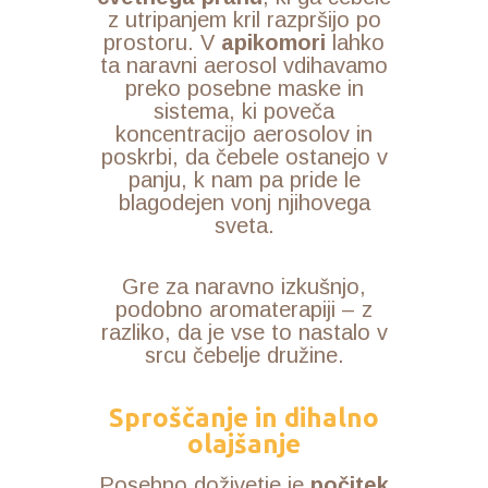
z utripanjem kril razpršijo po
prostoru. V
apikomori
lahko
ta naravni aerosol vdihavamo
preko posebne maske in
sistema, ki poveča
koncentracijo aerosolov in
poskrbi, da čebele ostanejo v
panju, k nam pa pride le
blagodejen vonj njihovega
sveta.
Gre za naravno izkušnjo,
podobno aromaterapiji – z
razliko, da je vse to nastalo v
srcu čebelje družine.
Sproščanje in dihalno
olajšanje
Posebno doživetje je
počitek