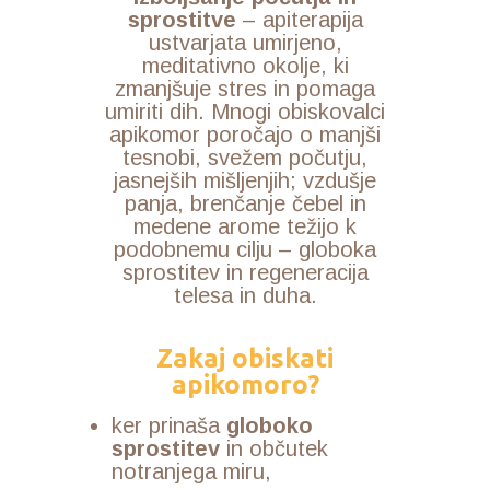
sprostitve
– apiterapija
ustvarjata umirjeno,
meditativno okolje, ki
zmanjšuje stres in pomaga
umiriti dih. Mnogi obiskovalci
apikomor poročajo o manjši
tesnobi, svežem počutju,
jasnejših mišljenjih; vzdušje
panja, brenčanje čebel in
medene arome težijo k
podobnemu cilju – globoka
sprostitev in regeneracija
telesa in duha.
Zakaj obiskati
apikomoro?
ker prinaša
globoko
sprostitev
in občutek
notranjega miru,