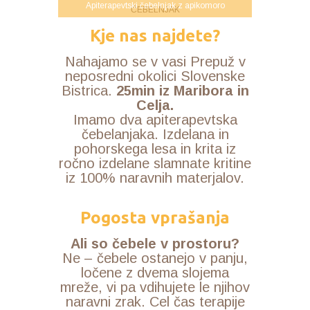
Apiterapevtski čebelnjak z apikomoro
Kje nas najdete?
Nahajamo se v vasi Prepuž v
neposredni okolici Slovenske
Bistrica.
25min iz Maribora in
Celja.
Imamo dva apiterapevtska
čebelanjaka. Izdelana in
pohorskega lesa in krita iz
ročno izdelane slamnate kritine
iz 100% naravnih materjalov.
Pogosta vprašanja
Ali so čebele v prostoru?
Ne – čebele ostanejo v panju,
ločene z dvema slojema
mreže, vi pa vdihujete le njihov
naravni zrak. Cel čas terapije