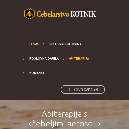
O NAS
SPLETNA TRGOVINA
POSLOVNA DARILA
APITERAPIJA
KONTAKT
YOUR CART:
(
0
)
Apiterapija s
»čebeljimi aerosoli«