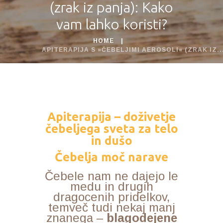
(zrak iz panja): Kako
vam lahko koristi?
HOME
APITERAPIJA S »ČEBELJIMI AEROSOLI« (ZRAK IZ..
Apiterapija – doživetje
čebeljega sveta za telo
in dušo
Čebelja moč narave
Čebele nam ne dajejo le
medu in drugih
dragocenih pridelkov,
temveč tudi nekaj manj
znanega –
blagodejene