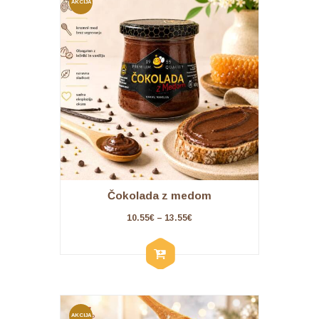
AKCIJA
!
Čokolada z medom
10.55
€
–
13.55
€
AKCIJA