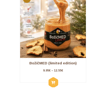
!
BožičMED (limited edition)
9.95
€
–
12.55
€