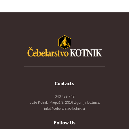
Contacts
040 489 742
Jože Kotnik, Prepuž 3, 2316 Zgornja Ložnica
info@cebelarstvo-kotnik.si
Follow Us