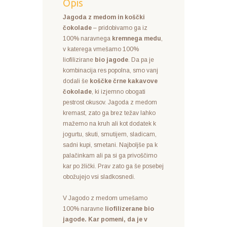
Opis
Jagoda z medom in koščki
čokolade
– pridobivamo ga iz
100% naravnega
kremnega medu
,
v katerega vmešamo 100%
liofilizirane
bio jagode
. Da pa je
kombinacija res popolna, smo vanj
dodali še
koščke črne kakavove
čokolade
, ki izjemno obogati
pestrost okusov. Jagoda z medom
kremast, zato ga brez težav lahko
mažemo na kruh ali kot dodatek k
jogurtu, skuti, smutijem, sladicam,
sadni kupi, smetani. Najboljše pa k
palačinkam ali pa si ga privoščimo
kar po žlički. Prav zato ga še posebej
obožujejo vsi sladkosnedi.
V Jagodo z medom umešamo
100% naravne
liofilizerane bio
jagode. Kar pomeni, da je v