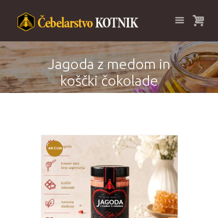
Jagoda z medom in
koščki čokolade
AKCIJA
!