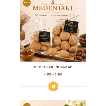
AKCIJA
!
MEDENJAKI “Klasični”
4.65
€
–
6.90
€