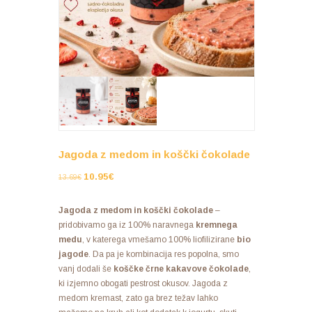
Jagoda z medom in koščki čokolade
10.95
€
13.69
€
Jagoda z medom in koščki čokolade
–
pridobivamo ga iz 100% naravnega
kremnega
medu
, v katerega vmešamo 100% liofilizirane
bio
jagode
. Da pa je kombinacija res popolna, smo
vanj dodali še
koščke črne kakavove čokolade
,
ki izjemno obogati pestrost okusov. Jagoda z
medom kremast, zato ga brez težav lahko