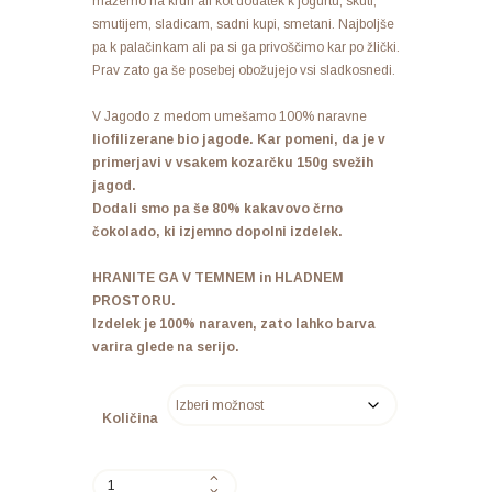
mažemo na kruh ali kot dodatek k jogurtu, skuti,
smutijem, sladicam, sadni kupi, smetani. Najboljše
pa k palačinkam ali pa si ga privoščimo kar po žlički.
Prav zato ga še posebej obožujejo vsi sladkosnedi.
V Jagodo z medom umešamo 100% naravne
liofilizerane bio jagode. Kar pomeni, da je v
primerjavi v vsakem kozarčku 150g svežih
jagod.
Dodali smo pa še 80% kakavovo črno
čokolado, ki izjemno dopolni izdelek.
HRANITE GA V TEMNEM in HLADNEM
PROSTORU
.
Izdelek je 100% naraven, zato lahko barva
varira glede na serijo.
Količina