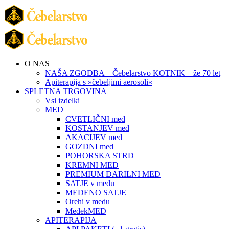
O NAS
NAŠA ZGODBA – Čebelarstvo KOTNIK – že 70 let
Apiterapija s »čebeljimi aerosoli«
SPLETNA TRGOVINA
Vsi izdelki
MED
CVETLIČNI med
KOSTANJEV med
AKACIJEV med
GOZDNI med
POHORSKA STRD
KREMNI MED
PREMIUM DARILNI MED
SATJE v medu
MEDENO SATJE
Orehi v medu
MedekMED
APITERAPIJA