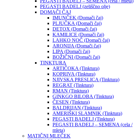
PEGASTI BADELJ – SEMENA (cela / mleta)
PEGASTI BADELJ (zeliščno olje)
DOMAČI ČAJ
IMUNČEK (Domači čaj)
PLJUČKA (Domači čaj)
DETOX (Domači čaj)
KAMILICE (Domači čaj)
LAHKO NOČ (Domači čaj)
ARONIJA (Domači čaj)
LIPA (Domači čaj)
BOŽIČNI (Domači čaj)
TINKTURA
ARTIČOKA (Tinktura)
KOPRIVA (Tinktura)
NJIVSKA PRESLICA (Tinktura)
REGRAT (Tinktura)
RMAN (Tinktura)
GINKGO BILOBA (Tinktura)
ČESEN (Tinktura)
BALDRIJAN (Tinktura)
AMERIŠKI SLAMNIK (Tinktura)
PEGASTI BADELJ (Tinktura)
PEGASTI BADELJ – SEMENA (cela /
mleta)
MATIČNI MLEČEK