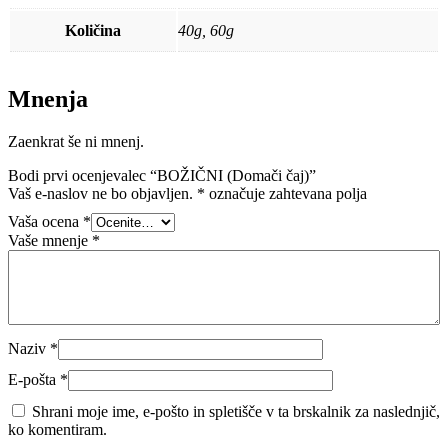
Količina
40g, 60g
Mnenja
Zaenkrat še ni mnenj.
Bodi prvi ocenjevalec “BOŽIČNI (Domači čaj)”
Vaš e-naslov ne bo objavljen.
*
označuje zahtevana polja
Vaša ocena
*
Vaše mnenje
*
Naziv
*
E-pošta
*
Shrani moje ime, e-pošto in spletišče v ta brskalnik za naslednjič,
ko komentiram.