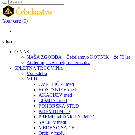
Your cart:
(
0
)
Close
O NAS
NAŠA ZGODBA – Čebelarstvo KOTNIK – že 70 let
Apiterapija s »čebeljimi aerosoli«
SPLETNA TRGOVINA
Vsi izdelki
MED
CVETLIČNI med
KOSTANJEV med
AKACIJEV med
GOZDNI med
POHORSKA STRD
KREMNI MED
PREMIUM DARILNI MED
SATJE v medu
MEDENO SATJE
Orehi v medu