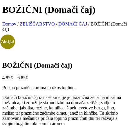
BOŽIČNI (Domači čaj)
Domov
/
ZELIŠČARSTVO
/
DOMAČI ČAJ
/ BOŽIČNI (Domači
čaj)
Akcija!
BOŽIČNI (Domači čaj)
Cenovni
4.85
€
–
6.85
€
razpon:
Pristna praznična aroma in okus topline.
od
4.85€
Domači božični čaj iz naše kmetije je praznična zeliščna in sadna
do
mešanica, ki združuje skrbno izbrana domača zelišča, sadje in
6.85€
začimbe: jabolka, rozine, kamilice, šipek, cvetove bezga, lipo,
meliso ter praznične začimbe cimet, janež in klinčke. Ta skrbno
zasnovana mešanica pričara toplino prazničnih dni ter razvaja s
svojim bogatim okusom in aromo.