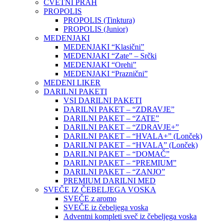
CVETNI PRAH
PROPOLIS
PROPOLIS (Tinktura)
PROPOLIS (Junior)
MEDENJAKI
MEDENJAKI “Klasični”
MEDENJAKI “Zate” – Srčki
MEDENJAKI “Orehi”
MEDENJAKI “Praznični”
MEDENI LIKER
DARILNI PAKETI
VSI DARILNI PAKETI
DARILNI PAKET – “ZDRAVJE”
DARILNI PAKET – “ZATE”
DARILNI PAKET – “ZDRAVJE+”
DARILNI PAKET – “HVALA+” (Lonček)
DARILNI PAKET – “HVALA” (Lonček)
DARILNI PAKET – “DOMAČ”
DARILNI PAKET – “PREMIUM”
DARILNI PAKET – “ZANJO”
PREMIUM DARILNI MED
SVEČE IZ ČEBELJEGA VOSKA
SVEČE z aromo
SVEČE iz čebeljega voska
Adventni kompleti sveč iz čebeljega voska