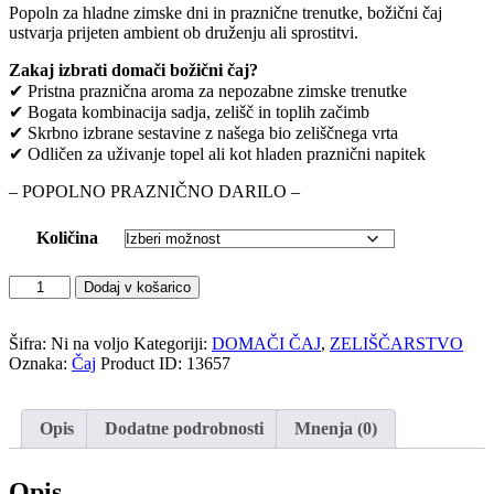
Popoln za hladne zimske dni in praznične trenutke, božični čaj
ustvarja prijeten ambient ob druženju ali sprostitvi.
Zakaj izbrati domači božični čaj?
✔ Pristna praznična aroma za nepozabne zimske trenutke
✔ Bogata kombinacija sadja, zelišč in toplih začimb
✔ Skrbno izbrane sestavine z našega bio zeliščnega vrta
✔ Odličen za uživanje topel ali kot hladen praznični napitek
– POPOLNO PRAZNIČNO DARILO –
Količina
BOŽIČNI
Dodaj v košarico
(Domači
čaj)
količina
Šifra:
Ni na voljo
Kategoriji:
DOMAČI ČAJ
,
ZELIŠČARSTVO
Oznaka:
Čaj
Product ID:
13657
Opis
Dodatne podrobnosti
Mnenja (0)
Opis