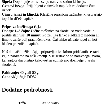
Šipek:
Dopolnjuje okus s svojo naravno sadno kislostjo.
Cvetovi bezga:
Priljubljeni v zimskih napitkih za dodaten čutni
užitek.
Cimet, janež in klinčki:
Klasične praznične začimbe, ki ustvarjajo
topel in dišeč napitek.
Priprava božičnega čaja
Dodajte
1–3 čajne žličke
mešanice na skodelico vrele vode in
pustite stati vsaj
10 minut
. Po želji ga lahko sladkate z medom ali
limono za še bolj prazničen okus. Čaj lahko uživate topel ali kot
hladen praznični napitek.
Naš domači božični čaj je pripravljen iz skrbno pridelanih sestavin,
ki jih nabiramo na naši kmetiji. Vse sestavine so naravnega izvora,
kar zagotavlja pristno kakovost in edinstveno doživetje v vsaki
skodelici.
Pakiranje:
40 g ali 60 g
Cena vključuje DDV.
Dodatne podrobnosti
Teža
Ni na voljo