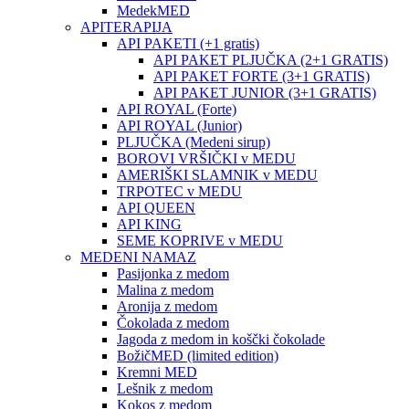
MedekMED
APITERAPIJA
API PAKETI (+1 gratis)
API PAKET PLJUČKA (2+1 GRATIS)
API PAKET FORTE (3+1 GRATIS)
API PAKET JUNIOR (3+1 GRATIS)
API ROYAL (Forte)
API ROYAL (Junior)
PLJUČKA (Medeni sirup)
BOROVI VRŠIČKI v MEDU
AMERIŠKI SLAMNIK v MEDU
TRPOTEC v MEDU
API QUEEN
API KING
SEME KOPRIVE v MEDU
MEDENI NAMAZ
Pasijonka z medom
Malina z medom
Aronija z medom
Čokolada z medom
Jagoda z medom in koščki čokolade
BožičMED (limited edition)
Kremni MED
Lešnik z medom
Kokos z medom