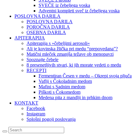
SVEČE iz čebeljega voska
Adventni kompleti sveč iz čebeljega voska
POSLOVNA DARILA
POSLOVNA DARILA
POROČNA DARILA
OSEBNA DARILA
APITERAPIJA
Apiterapija s »čebeljimi aerosoli«
Ali je kovinska žlička pri medu “prepovedana”?
Matični mleček zmanjša težave ob menopavzi
Spoznajte čebele
8 presenetljivih stvari, ki jih morate vedeti o medu
RECEPTI
Fermentiran Česen v medu – Okrepi svoja pljuča
Vaflji s Čokoladnim medom
Mafini s Sadnim medom
Piškoti s Čokomedom
Medena pita z mandlji in prhkim dnom
KONTAKT
Facebook
Instagram
Splošni pogoji poslovanja