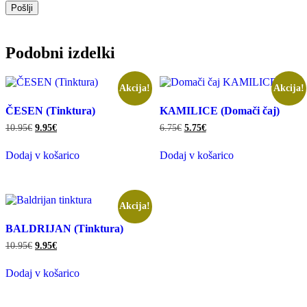
Podobni izdelki
Akcija!
Akcija!
ČESEN (Tinktura)
KAMILICE (Domači čaj)
Izvirna
Trenutna
Izvirna
Trenutna
10.95
€
9.95
€
6.75
€
5.75
€
cena
cena
cena
cena
je
je:
je
je:
Dodaj v košarico
Dodaj v košarico
bila:
9.95€.
bila:
5.75€.
10.95€.
6.75€.
Akcija!
BALDRIJAN (Tinktura)
Izvirna
Trenutna
10.95
€
9.95
€
cena
cena
je
je:
Dodaj v košarico
bila:
9.95€.
10.95€.