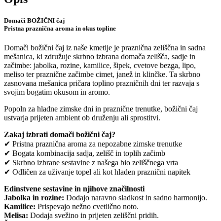
Domači BOŽIČNI čaj
Pristna praznična aroma in okus topline
Domači božični čaj iz naše kmetije je praznična zeliščna in sadna
mešanica, ki združuje skrbno izbrana domača zelišča, sadje in
začimbe: jabolka, rozine, kamilice, šipek, cvetove bezga, lipo,
meliso ter praznične začimbe cimet, janež in klinčke. Ta skrbno
zasnovana mešanica pričara toplino prazničnih dni ter razvaja s
svojim bogatim okusom in aromo.
Popoln za hladne zimske dni in praznične trenutke, božični čaj
ustvarja prijeten ambient ob druženju ali sprostitvi.
Zakaj izbrati domači božični čaj?
✔ Pristna praznična aroma za nepozabne zimske trenutke
✔ Bogata kombinacija sadja, zelišč in toplih začimb
✔ Skrbno izbrane sestavine z našega bio zeliščnega vrta
✔ Odličen za uživanje topel ali kot hladen praznični napitek
Edinstvene sestavine in njihove značilnosti
Jabolka in rozine:
Dodajo naravno sladkost in sadno harmonijo.
Kamilice:
Prispevajo nežno cvetlično noto.
Melisa:
Dodaja svežino in prijeten zeliščni pridih.