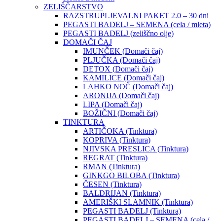
ZELIŠČARSTVO
RAZSTRUPLJEVALNI PAKET 2.0 – 30 dni
PEGASTI BADELJ – SEMENA (cela / mleta)
PEGASTI BADELJ (zeliščno olje)
DOMAČI ČAJ
IMUNČEK (Domači čaj)
PLJUČKA (Domači čaj)
DETOX (Domači čaj)
KAMILICE (Domači čaj)
LAHKO NOČ (Domači čaj)
ARONIJA (Domači čaj)
LIPA (Domači čaj)
BOŽIČNI (Domači čaj)
TINKTURA
ARTIČOKA (Tinktura)
KOPRIVA (Tinktura)
NJIVSKA PRESLICA (Tinktura)
REGRAT (Tinktura)
RMAN (Tinktura)
GINKGO BILOBA (Tinktura)
ČESEN (Tinktura)
BALDRIJAN (Tinktura)
AMERIŠKI SLAMNIK (Tinktura)
PEGASTI BADELJ (Tinktura)
PEGASTI BADELJ – SEMENA (cela /