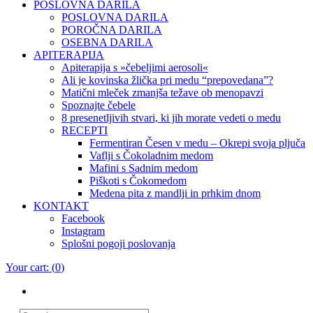
POSLOVNA DARILA
POSLOVNA DARILA
POROČNA DARILA
OSEBNA DARILA
APITERAPIJA
Apiterapija s »čebeljimi aerosoli«
Ali je kovinska žlička pri medu “prepovedana”?
Matični mleček zmanjša težave ob menopavzi
Spoznajte čebele
8 presenetljivih stvari, ki jih morate vedeti o medu
RECEPTI
Fermentiran Česen v medu – Okrepi svoja pljuča
Vaflji s Čokoladnim medom
Mafini s Sadnim medom
Piškoti s Čokomedom
Medena pita z mandlji in prhkim dnom
KONTAKT
Facebook
Instagram
Splošni pogoji poslovanja
Your cart:
(
0
)