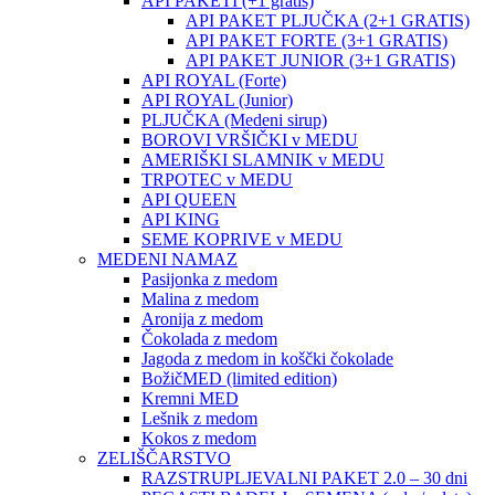
API PAKETI (+1 gratis)
API PAKET PLJUČKA (2+1 GRATIS)
API PAKET FORTE (3+1 GRATIS)
API PAKET JUNIOR (3+1 GRATIS)
API ROYAL (Forte)
API ROYAL (Junior)
PLJUČKA (Medeni sirup)
BOROVI VRŠIČKI v MEDU
AMERIŠKI SLAMNIK v MEDU
TRPOTEC v MEDU
API QUEEN
API KING
SEME KOPRIVE v MEDU
MEDENI NAMAZ
Pasijonka z medom
Malina z medom
Aronija z medom
Čokolada z medom
Jagoda z medom in koščki čokolade
BožičMED (limited edition)
Kremni MED
Lešnik z medom
Kokos z medom
ZELIŠČARSTVO
RAZSTRUPLJEVALNI PAKET 2.0 – 30 dni