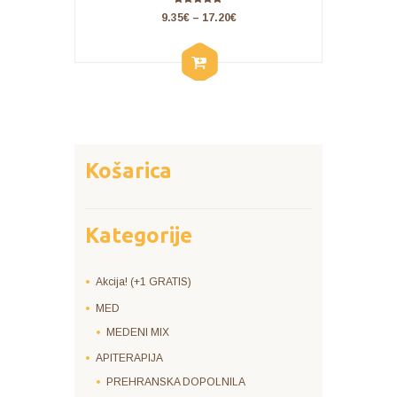
Ocenjeno
9.35
€
–
17.20
€
5.00
od 5
Košarica
Kategorije
Akcija! (+1 GRATIS)
MED
MEDENI MIX
APITERAPIJA
PREHRANSKA DOPOLNILA