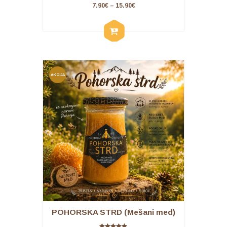
7.90
€
–
15.90
€
AKCIJA
!
POHORSKA STRD (Mešani med)