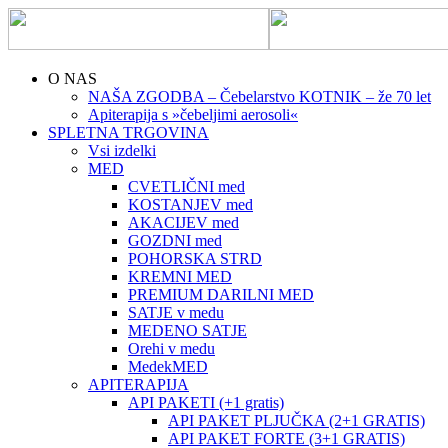
O NAS
NAŠA ZGODBA – Čebelarstvo KOTNIK – že 70 let
Apiterapija s »čebeljimi aerosoli«
SPLETNA TRGOVINA
Vsi izdelki
MED
CVETLIČNI med
KOSTANJEV med
AKACIJEV med
GOZDNI med
POHORSKA STRD
KREMNI MED
PREMIUM DARILNI MED
SATJE v medu
MEDENO SATJE
Orehi v medu
MedekMED
APITERAPIJA
API PAKETI (+1 gratis)
API PAKET PLJUČKA (2+1 GRATIS)
API PAKET FORTE (3+1 GRATIS)