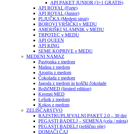
API PAKET JUNIOR (3+1 GRATIS)
API ROYAL (Forte)
API ROYAL (Junior)
PLJUČKA (Medeni sirup)
BOROVI VRŠIČKI v MEDU
AMERIŠKI SLAMNIK v MEDU
TRPOTEC v MEDU
API QUEEN
API KING
SEME KOPRIVE v MEDU
MEDENI NAMAZ
Pasijonka z medom
Malina z medom
Aronija z medom
Čokolada z medom
Jagoda z medom in koščki čokolade
BožičMED (limited edition)
Kremni MED
Lešnik z medom
Kokos z medom
ZELIŠČARSTVO
RAZSTRUPLJEVALNI PAKET 2.0 – 30 dni
PEGASTI BADELJ – SEMENA (cela / mleta)
PEGASTI BADELJ (zeliščno olje)
DOMAČI ČAJ