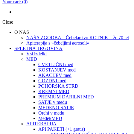
Your cart:
(
0
)
Close
O NAS
NAŠA ZGODBA – Čebelarstvo KOTNIK – že 70 let
Apiterapija s »čebeljimi aerosoli«
SPLETNA TRGOVINA
Vsi izdelki
MED
CVETLIČNI med
KOSTANJEV med
AKACIJEV med
GOZDNI med
POHORSKA STRD
KREMNI MED
PREMIUM DARILNI MED
SATJE v medu
MEDENO SATJE
Orehi v medu
MedekMED
APITERAPIJA
API PAKETI (+1 gratis)