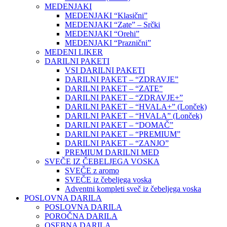
MEDENJAKI
MEDENJAKI “Klasični”
MEDENJAKI “Zate” – Srčki
MEDENJAKI “Orehi”
MEDENJAKI “Praznični”
MEDENI LIKER
DARILNI PAKETI
VSI DARILNI PAKETI
DARILNI PAKET – “ZDRAVJE”
DARILNI PAKET – “ZATE”
DARILNI PAKET – “ZDRAVJE+”
DARILNI PAKET – “HVALA+” (Lonček)
DARILNI PAKET – “HVALA” (Lonček)
DARILNI PAKET – “DOMAČ”
DARILNI PAKET – “PREMIUM”
DARILNI PAKET – “ZANJO”
PREMIUM DARILNI MED
SVEČE IZ ČEBELJEGA VOSKA
SVEČE z aromo
SVEČE iz čebeljega voska
Adventni kompleti sveč iz čebeljega voska
POSLOVNA DARILA
POSLOVNA DARILA
POROČNA DARILA
OSEBNA DARILA