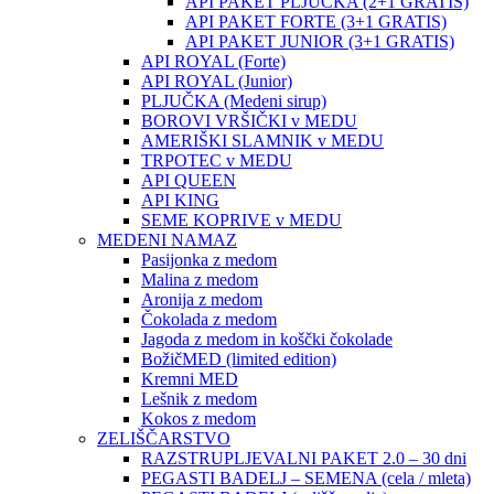
API PAKET PLJUČKA (2+1 GRATIS)
API PAKET FORTE (3+1 GRATIS)
API PAKET JUNIOR (3+1 GRATIS)
API ROYAL (Forte)
API ROYAL (Junior)
PLJUČKA (Medeni sirup)
BOROVI VRŠIČKI v MEDU
AMERIŠKI SLAMNIK v MEDU
TRPOTEC v MEDU
API QUEEN
API KING
SEME KOPRIVE v MEDU
MEDENI NAMAZ
Pasijonka z medom
Malina z medom
Aronija z medom
Čokolada z medom
Jagoda z medom in koščki čokolade
BožičMED (limited edition)
Kremni MED
Lešnik z medom
Kokos z medom
ZELIŠČARSTVO
RAZSTRUPLJEVALNI PAKET 2.0 – 30 dni
PEGASTI BADELJ – SEMENA (cela / mleta)