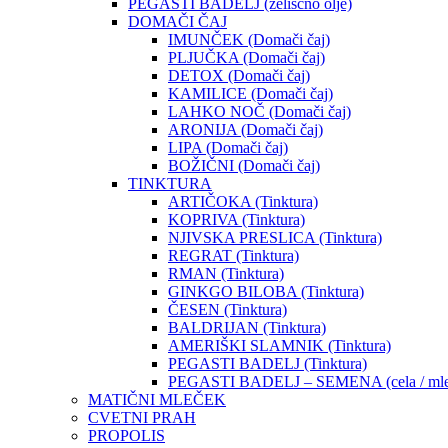
PEGASTI BADELJ (zeliščno olje)
DOMAČI ČAJ
IMUNČEK (Domači čaj)
PLJUČKA (Domači čaj)
DETOX (Domači čaj)
KAMILICE (Domači čaj)
LAHKO NOČ (Domači čaj)
ARONIJA (Domači čaj)
LIPA (Domači čaj)
BOŽIČNI (Domači čaj)
TINKTURA
ARTIČOKA (Tinktura)
KOPRIVA (Tinktura)
NJIVSKA PRESLICA (Tinktura)
REGRAT (Tinktura)
RMAN (Tinktura)
GINKGO BILOBA (Tinktura)
ČESEN (Tinktura)
BALDRIJAN (Tinktura)
AMERIŠKI SLAMNIK (Tinktura)
PEGASTI BADELJ (Tinktura)
PEGASTI BADELJ – SEMENA (cela / mle
MATIČNI MLEČEK
CVETNI PRAH
PROPOLIS