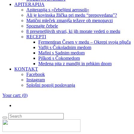
APITERAPIJA
Apiterapija s »čebeljimi aerosoli«
Ali je kovinska žlička pri medu “prepovedana”?
Matični mleček zmanjša težave ob menopavzi
Spoznajte čebele
8 presenetljivih stvari, ki jih morate vedeti o medu
RECEPTI
Fermentiran Česen v medu – Okrepi svoja pljuča
Vaflji s Čokoladnim medom
Mafini s Sadnim medom
Piškoti s Čokomedom
Medena pita z mandlji in prhkim dnom
KONTAKT
Facebook
Instagram
Splošni pogoji poslovanja
Your cart:
(
0
)