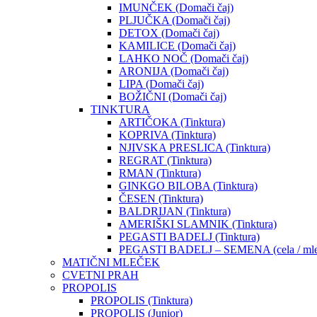
IMUNČEK (Domači čaj)
PLJUČKA (Domači čaj)
DETOX (Domači čaj)
KAMILICE (Domači čaj)
LAHKO NOČ (Domači čaj)
ARONIJA (Domači čaj)
LIPA (Domači čaj)
BOŽIČNI (Domači čaj)
TINKTURA
ARTIČOKA (Tinktura)
KOPRIVA (Tinktura)
NJIVSKA PRESLICA (Tinktura)
REGRAT (Tinktura)
RMAN (Tinktura)
GINKGO BILOBA (Tinktura)
ČESEN (Tinktura)
BALDRIJAN (Tinktura)
AMERIŠKI SLAMNIK (Tinktura)
PEGASTI BADELJ (Tinktura)
PEGASTI BADELJ – SEMENA (cela / mle
MATIČNI MLEČEK
CVETNI PRAH
PROPOLIS
PROPOLIS (Tinktura)
PROPOLIS (Junior)