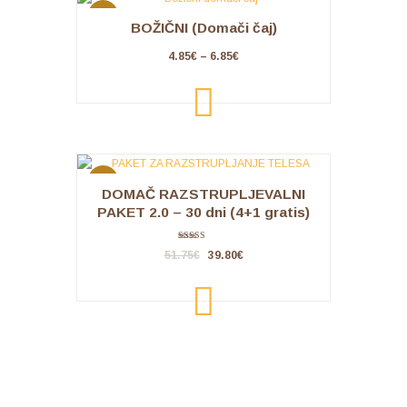
AKCIJA
BOŽIČNI (Domači čaj)
!
4.85
€
–
6.85
€
IZBER
ITE
MOŽN
OSTI
AKCIJA
DOMAČ RAZSTRUPLJEVALNI
!
PAKET 2.0 – 30 dni (4+1 gratis)
Ocenjeno
51.75
€
39.80
€
5.00
od 5
IZBER
ITE
MOŽN
OSTI