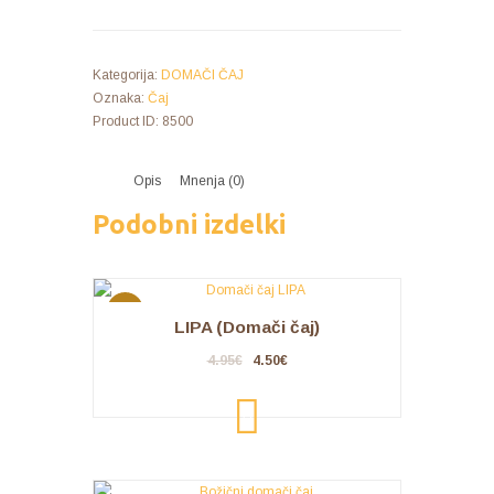
Kategorija:
DOMAČI ČAJ
Oznaka:
Čaj
Product ID:
8500
Opis
Mnenja (0)
Podobni izdelki
AKCIJA
LIPA (Domači čaj)
!
4.95
€
4.50
€
DODA
J V
KOŠA
RICO