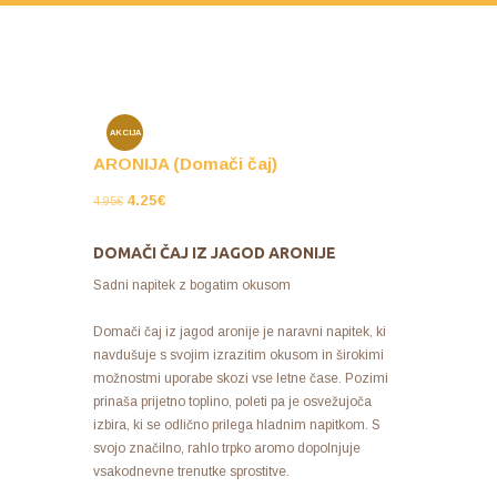
AKCIJA
ARONIJA (Domači čaj)
!
4.25
€
4.95
€
DOMAČI ČAJ IZ JAGOD ARONIJE
Sadni napitek z bogatim okusom
Domači čaj iz jagod aronije je naravni napitek, ki
navdušuje s svojim izrazitim okusom in širokimi
možnostmi uporabe skozi vse letne čase. Pozimi
prinaša prijetno toplino, poleti pa je osvežujoča
izbira, ki se odlično prilega hladnim napitkom. S
svojo značilno, rahlo trpko aromo dopolnjuje
vsakodnevne trenutke sprostitve.