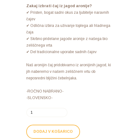
Zakaj izbrati čaj iz jagod aronije?
✔ Pristen, bogat sadni okus za ljubitelje naravnih
čajev
✔ Odlična izbira za uživanje toplega ali hladnega
čaja
✔ Skrbno pridelane jagode aronije z našega bio
zeliščnega vrta
✔ Del tradicionalne uporabe sadnih čajev
Naš aronijin čaj pridobivamo iz aronijinih jagod, ki
jih naberemo v našem zeliščnem vrtu ob
neposredni bljižini čebelnjaka.
-ROČNO NABRANO-
-SLOVENSKO-
DODAJ V KOŠARICO