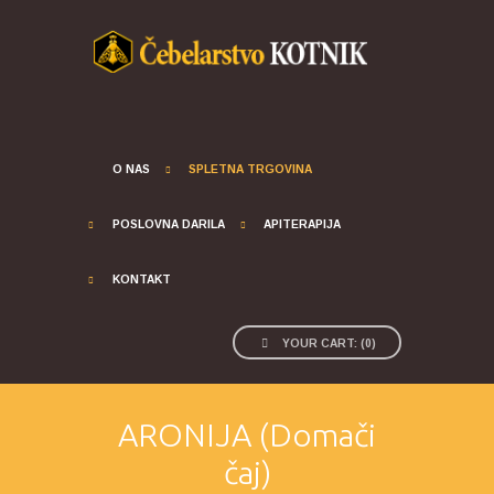
O NAS
SPLETNA TRGOVINA
POSLOVNA DARILA
APITERAPIJA
KONTAKT
YOUR CART:
(
0
)
ARONIJA (Domači
čaj)