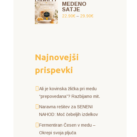
MEDENO
SATJE
22.90
€
–
29.90
€
Najnovejši
prispevki
Ali je kovinska žlička pri medu
“prepovedana”? Razbijamo mit.
Naravna rešitev za SENENI
NAHOD: Moč čebeljih izdelkov
Fermentiran Česen v medu –
Okrepi svoja pljuča