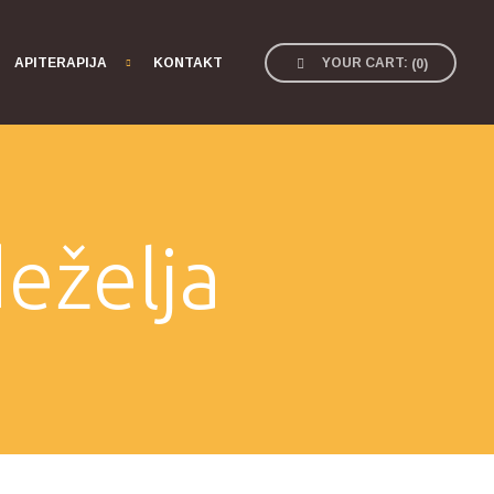
APITERAPIJA
KONTAKT
YOUR CART:
(
0
)
eželja