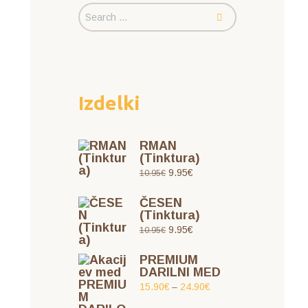
Izdelki
RMAN
(Tinktura)
9.95
€
10.95
€
ČESEN
(Tinktura)
9.95
€
10.95
€
PREMIUM
DARILNI MED
15.90
€
–
24.90
€