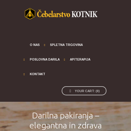
O NAS
SPLETNA TRGOVINA
POSLOVNA DARILA
APITERAPIJA
KONTAKT
YOUR CART:
(
0
)
Darilna pakiranja –
elegantna in zdrava