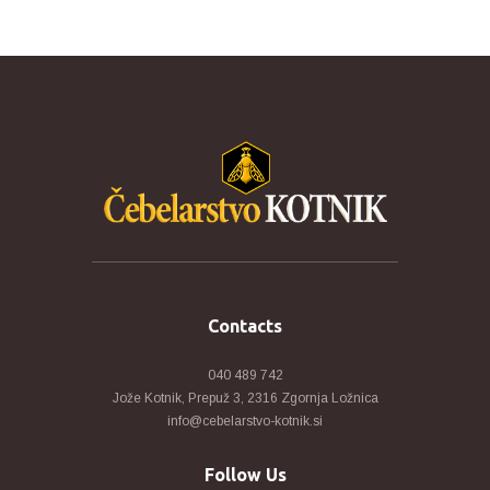
Contacts
040 489 742
Jože Kotnik, Prepuž 3, 2316 Zgornja Ložnica
info@cebelarstvo-kotnik.si
Follow Us