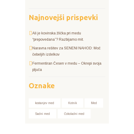
Najnovejši prispevki
Ali je kovinska žlička pri medu
“prepovedana”? Razbijamo mit.
Naravna rešitev za SENENI NAHOD: Moč
čebeljih izdelkov
Fermentiran Česen v medu – Okrepi svoja
pljuča
Oznake
kostanjev med
Kotnik
Med
Sadni med
Čokoladni med