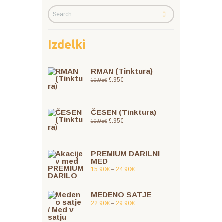
Izdelki
RMAN (Tinktura)
9.95
€
10.95
€
ČESEN (Tinktura)
9.95
€
10.95
€
PREMIUM DARILNI
MED
15.90
€
–
24.90
€
MEDENO SATJE
22.90
€
–
29.90
€