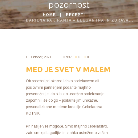
pozornost
HOME
RECEPTI
DARILNA PAKIRANJA – ELEGANTNA IN ZDRAVA...
13. October, 2021
997
0
0
MED JE SVET V MALEM
Ob posebni priložnosti lahko sodelavcem ali
poslovnim partnerjem podarite majhno
presenečenje, da si bodo uspešno sodelovanje
zapomnili še dolgo – podarite jim unikatne,
personalizirane medene kreacije Čebelarstva
KOTNIK.
Pri nas je vse mogoče. Smo majhno čebelarstvo,
zato smo prilagodljivi in zlahka ustrežemo vašim