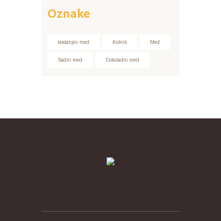
Oznake
kostanjev med
Kotnik
Med
Sadni med
Čokoladni med