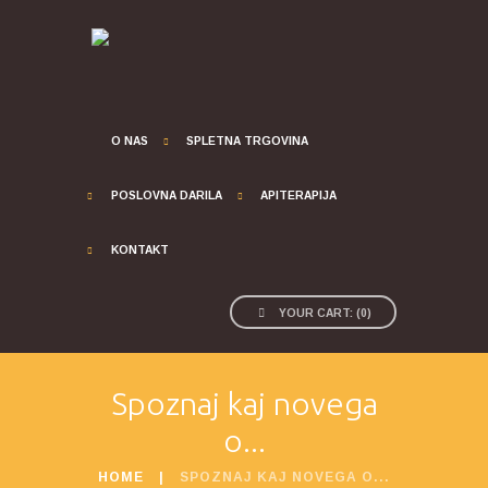
O NAS
SPLETNA TRGOVINA
POSLOVNA DARILA
APITERAPIJA
KONTAKT
YOUR CART:
(
0
)
Spoznaj kaj novega
o...
HOME
SPOZNAJ KAJ NOVEGA O...