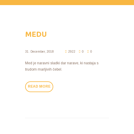
MEDU
31. December, 2018
2922
0
0
Med je naravni sladki dar narave, ki nastaja s
trudom marljivih čebel.
READ MORE