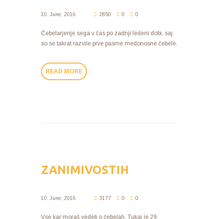
10. June, 2016
2850
0
0
Čebelarjenje sega v čas po zadnji ledeni dobi, saj
so se takrat razvile prve pasme medonosne čebele.
READ MORE
ZANIMIVOSTIH
10. June, 2016
3177
0
0
Vse kar moraš vedeti o čebelah. Tukaj je 29