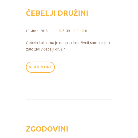
ČEBELJI DRUŽINI
10. June, 2016
3149
0
0
Čebela kot sama je nesposobna živeti samostojno,
zato živi v čebelji družini.
READ MORE
ZGODOVINI