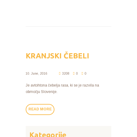
KRANJSKI ČEBELI
10. June, 2016
3208
0
0
Je avtohtona čebelja rasa, ki se je razvila na
območju Slovenije.
READ MORE
Kategorije