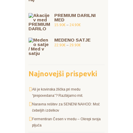
PREMIUM DARILNI
MED
15.90
€
–
24.90
€
MEDENO SATJE
22.90
€
–
29.90
€
Najnovejši prispevki
Ali je kovinska žlička pri medu
“prepovedana”? Razbijamo mit.
Naravna rešitev za SENENI NAHOD: Moč
čebeljih izdelkov
Fermentiran Česen v medu – Okrepi svoja
pljuča