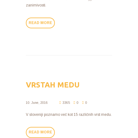
zanimivosti.
READ MORE
VRSTAH MEDU
10. June, 2016
3365
0
0
V sloveniji poznamo več kot 15 različnih vrst medu.
READ MORE